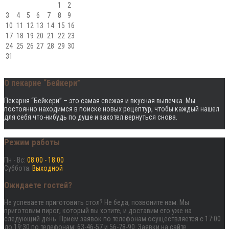
1
2
3
4
5
6
7
8
9
10
11
12
13
14
15
16
17
18
19
20
21
22
23
24
25
26
27
28
29
30
31
О пекарне “Бейкери”
Пекарня “Бейкери” – это cамая свежая и вкусная выпечка. Мы
постоянно находимся в поиске новых рецептур, чтобы каждый нашел
для себя что-нибудь по душе и захотел вернуться снова.
Режим работы
Пн - Вс:
08:00 - 18:00
Суббота:
Выходной
Ожидаете гостей?
Не успеваете приготовить стол? Не беда, позвоните нам. Мы
приготовим пирог, который вы хотите, и доставим его уже на
следующий день. Прием заявок по телефонам осуществляется с 17:00
до 19:30 по телефонам: 63-46-57 и 56-78-90. Заявки на сайте