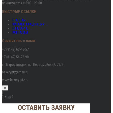
принимаются с 8:00 - 20:00.
БЫСТРЫЕ ССЫЛКИ
ГЛАВНАЯ
КАТАЛОГ ПРОДУКЦИИ
О ПЕКАРНЕ
КОНТАКТЫ
Свяжитесь с нами
+7 (8142) 63-46-57
+7 (8142) 56-78-90
г. Петрозаводск, пр. Первомайский, 76/2
bakeryptz@mail.ru
www.bakery-ptz.ru
×
[]
1
Step 1
ОСТАВИТЬ ЗАЯВКУ