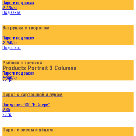
Пироги под заказ
₽ 775/кг
Под заказ
Ватрушка с творогом
Пироги под заказ
₽ 750/кг
Под заказ
Рыбник с треской
Products Portrait 3 Columns
Пироги под заказ
₽ 900/кг
80 гр.
Пирог с картошкой и луком
Продукция ООО "Бейкери"
₽ 35
80 гр.
Пирог с рисом и яйцом