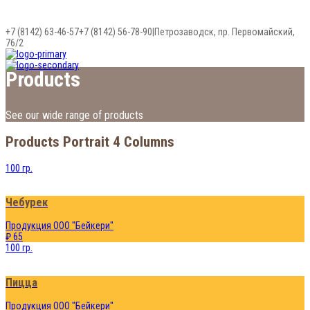
+7 (8142) 63-46-57
+7 (8142) 56-78-90
|
Петрозаводск, пр. Первомайский,
76/2
Products
See our wide range of products
Products Portrait 4 Columns
100 гр.
Чебурек
Продукция ООО "Бейкери"
₽ 65
100 гр.
Пицца
Продукция ООО "Бейкери"