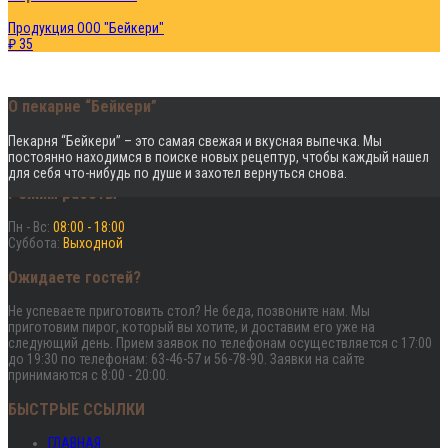
Продукция ООО "Бейкери"
₽ 35
О пекарне “Бейкери”
Пекарня “Бейкери” – это cамая свежая и вкусная выпечка. Мы
постоянно находимся в поиске новых рецептур, чтобы каждый нашел
для себя что-нибудь по душе и захотел вернуться снова.
Режим работы
Пн - Вс:
08:00 - 18:00
Суббота:
Выходной
Ожидаете гостей?
Не успеваете приготовить стол? Не беда, позвоните нам. Мы
приготовим пирог, который вы хотите, и доставим его уже на
следующий день. Прием заявок по телефонам осуществляется с 17:00
до 19:30 по телефонам: 63-46-57 и 56-78-90. Заявки на сайте
принимаются с 8:00 - 20:00.
БЫСТРЫЕ ССЫЛКИ
ГЛАВНАЯ