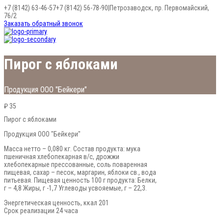
+7 (8142) 63-46-57
+7 (8142) 56-78-90
|
Петрозаводск, пр. Первомайский,
76/2
Заказать обратный звонок
Пирог с яблоками
Продукция ООО "Бейкери"
₽ 35
Пирог с яблоками
Продукция ООО "Бейкери"
Масса нетто – 0,080 кг. Состав продукта: мука
пшеничная хлебопекарная в/с, дрожжи
хлебопекарные прессованные, соль поваренная
пищевая, сахар – песок, маргарин, яблоки св., вода
питьевая. Пищевая ценность 100 г продукта: Белки,
г – 4,8 Жиры, г -1,7 Углеводы усвояемые, г – 22,3.
Энергетическая ценность, ккал 201
Срок реализации 24 часа