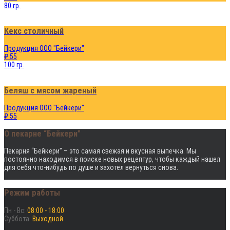
80 гр.
Кекс столичный
Продукция ООО "Бейкери"
₽ 55
100 гр.
Беляш с мясом жареный
Продукция ООО "Бейкери"
₽ 55
О пекарне “Бейкери”
Пекарня “Бейкери” – это cамая свежая и вкусная выпечка. Мы
постоянно находимся в поиске новых рецептур, чтобы каждый нашел
для себя что-нибудь по душе и захотел вернуться снова.
Режим работы
Пн - Вс:
08:00 - 18:00
Суббота:
Выходной