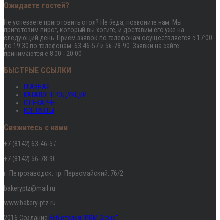
Ожидаете гостей?
Не успеваете приготовить стол? Не беда, позвоните нам. Мы
приготовим пирог, который вы хотите, и доставим его уже на
следующий день. Прием заявок по телефонам осуществляется с 17:00
до 19:30 по телефонам: 63-46-57 и 56-78-90. Заявки на сайте
принимаются с 8:00 - 20:00.
БЫСТРЫЕ ССЫЛКИ
ГЛАВНАЯ
КАТАЛОГ ПРОДУКЦИИ
О ПЕКАРНЕ
КОНТАКТЫ
Свяжитесь с нами
+7 (8142) 63-46-57
+7 (8142) 56-78-90
г. Петрозаводск, пр. Первомайский, 76/2
bakeryptz@mail.ru
www.bakery-ptz.ru
2016 Создание
Веб студия "PRM Group"