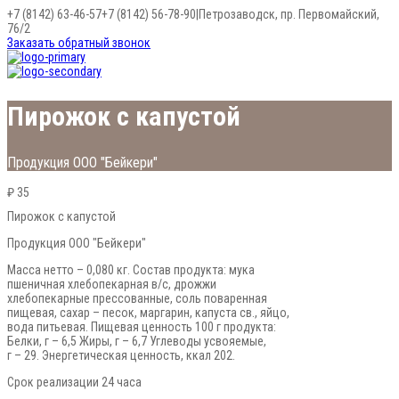
+7 (8142) 63-46-57
+7 (8142) 56-78-90
|
Петрозаводск, пр. Первомайский,
76/2
Заказать обратный звонок
Пирожок с капустой
Продукция ООО "Бейкери"
₽ 35
Пирожок с капустой
Продукция ООО "Бейкери"
Масса нетто – 0,080 кг. Состав продукта: мука
пшеничная хлебопекарная в/с, дрожжи
хлебопекарные прессованные, соль поваренная
пищевая, сахар – песок, маргарин, капуста св., яйцо,
вода питьевая. Пищевая ценность 100 г продукта:
Белки, г – 6,5 Жиры, г – 6,7 Углеводы усвояемые,
г – 29. Энергетическая ценность, ккал 202.
Срок реализации 24 часа