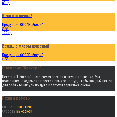
80 гр.
Кекс столичный
Продукция ООО "Бейкери"
₽ 55
100 гр.
Беляш с мясом жареный
Продукция ООО "Бейкери"
₽ 55
О пекарне “Бейкери”
Пекарня “Бейкери” – это cамая свежая и вкусная выпечка. Мы
постоянно находимся в поиске новых рецептур, чтобы каждый нашел
для себя что-нибудь по душе и захотел вернуться снова.
Режим работы
Пн - Вс:
08:00 - 18:00
Суббота:
Выходной