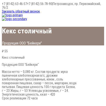
+7 (8142) 63-46-57
+7 (8142) 56-78-90
|
Петрозаводск, пр. Первомайский,
76/2
Заказать обратный звонок
Кекс столичный
Продукция ООО "Бейкери"
₽ 55
Кекс столичный
Продукция ООО "Бейкери"
Масса нетто – 0,080 кг. Состав продукта: мука
пшеничная хлебопекарная в/с, дрожжи
хлебопекарные прессованные, изюм , соль
поваренная пищевая, сахар – песок, маргарин, вода
питьевая. Пищевая ценность 100 г продукта: Белки,
г – 23 Жиры, г – 53 Углеводы усвояемые, г – 24.
Энергетическая ценность, ккал – 420
Срок реализации 72 часа