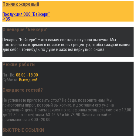
Пончик жареный
Продукция ООО "Бейкери"
₽ 35
О пекарне “Бейкери”
Пекарня “Бейкери” – это cамая свежая и вкусная выпечка. Мы
постоянно находимся в поиске новых рецептур, чтобы каждый нашел
для себя что-нибудь по душе и захотел вернуться снова.
Режим работы
Пн - Вс:
08:00 - 18:00
Суббота:
Выходной
Ожидаете гостей?
Не успеваете приготовить стол? Не беда, позвоните нам. Мы
приготовим пирог, который вы хотите, и доставим его уже на
следующий день. Прием заявок по телефонам осуществляется с 17:00
до 19:30 по телефонам: 63-46-57 и 56-78-90. Заявки на сайте
принимаются с 8:00 - 20:00.
БЫСТРЫЕ ССЫЛКИ