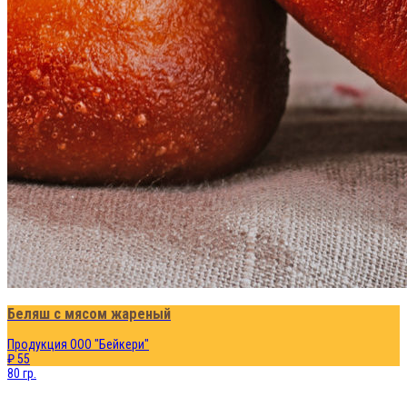
Беляш с мясом жареный
Продукция ООО "Бейкери"
₽ 55
80 гр.