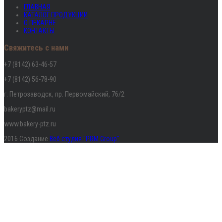
ГЛАВНАЯ
КАТАЛОГ ПРОДУКЦИИ
О ПЕКАРНЕ
КОНТАКТЫ
Свяжитесь с нами
+7 (8142) 63-46-57
+7 (8142) 56-78-90
г. Петрозаводск, пр. Первомайский, 76/2
bakeryptz@mail.ru
www.bakery-ptz.ru
2016 Создание
Веб студия "PRM Group"