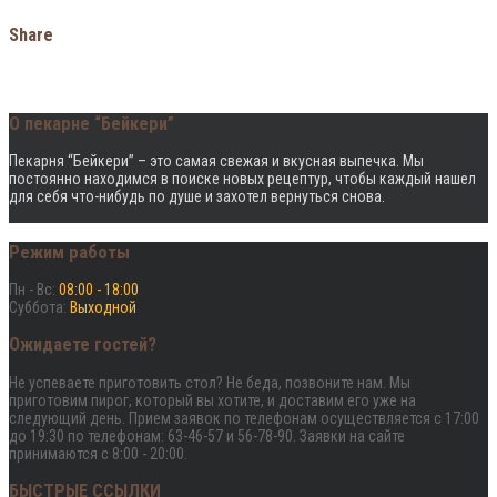
Share
О пекарне “Бейкери”
Пекарня “Бейкери” – это cамая свежая и вкусная выпечка. Мы
постоянно находимся в поиске новых рецептур, чтобы каждый нашел
для себя что-нибудь по душе и захотел вернуться снова.
Режим работы
Пн - Вс:
08:00 - 18:00
Суббота:
Выходной
Ожидаете гостей?
Не успеваете приготовить стол? Не беда, позвоните нам. Мы
приготовим пирог, который вы хотите, и доставим его уже на
следующий день. Прием заявок по телефонам осуществляется с 17:00
до 19:30 по телефонам: 63-46-57 и 56-78-90. Заявки на сайте
принимаются с 8:00 - 20:00.
БЫСТРЫЕ ССЫЛКИ